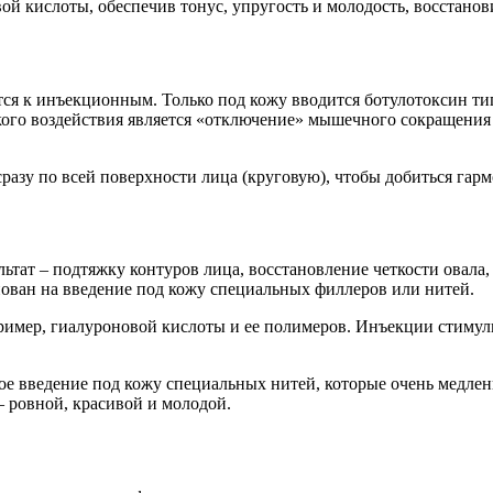
ой кислоты, обеспечив тонус, упругость и молодость, восстано
ся к инъекционным. Только под кожу вводится ботулотоксин ти
акого воздействия является «отключение» мышечного сокращения
зу по всей поверхности лица (круговую), чтобы добиться гармо
ат – подтяжку контуров лица, восстановление четкости овала, 
ован на введение под кожу специальных филлеров или нитей.
ример, гиалуроновой кислоты и ее полимеров. Инъекции стимул
ое введение под кожу специальных нитей, которые очень медлен
– ровной, красивой и молодой.