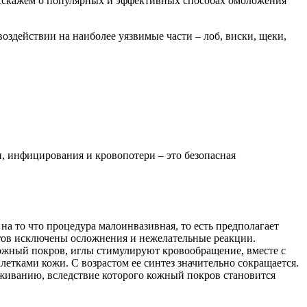
Расскажем о популярных и эффективных способах омоложения
оздействии на наиболее уязвимые части – лоб, виски, щеки,
и, инфицирования и кровопотери – это безопасная
а то что процедура малоинвазивная, то есть предполагает
ов исключены осложнения и нежелательные реакции.
ожный покров, иглы стимулируют кровообращение, вместе с
етками кожи. С возрастом ее синтез значительно сокращается.
воживанию, вследствие которого кожный покров становится