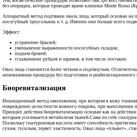
тем, косметические процедуры позволяют быстро восстановить
без операции, которые проводят врачи клиники Monte Rosso (К
Аппаратный метод подтяжки овала лица, который основан на пр
носогубный треугольник и т. д. Именно они больше всего под
Эффект:
устранение брылей;
уменьшение выраженности носогубных складок;
подъем бровей;
сглаживание рубцов и шрамов, в том числе постакне.
Овал лица становится более четким и подтянутым. Отличитель
неинвазивная процедура без подготовки и реабилитационного 
Биоревитализация
Инъекционный метод омоложения, при котором в кожу тонкими 
повреждение целостности кожного покрова, при выполнении 
Принцип действия биоревитализации основан как на действии
которым усиливается метаболизм тканей.Сама по себе гиалурон
Поскольку гиалуроновая кислота имеет способность притягиват
сухим, тусклым, теряет эластичность. Овал лица «плывет», ст