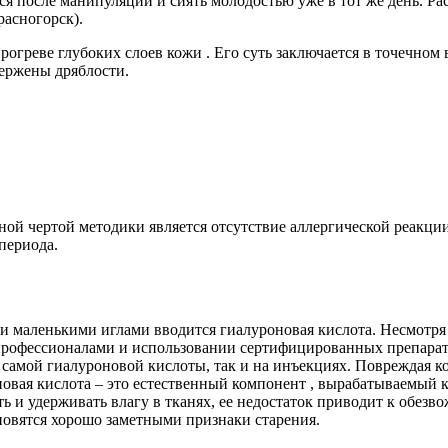
ся после манипуляций и сиять молодостью уже в тот же день. 
расногорск).
огреве глубоких слоев кожи . Его суть заключается в точечном в
вержены дряблости.
ной чертой методики является отсутствие аллергической реакци
периода.
маленькими иглами вводится гиалуроновая кислота. Несмотря н
профессионалами и использовании сертифицированных препарат
 самой гиалуроновой кислоты, так и на инъекциях. Повреждая к
овая кислота – это естественный компонент , вырабатываемый кл
ь и удерживать влагу в тканях, ее недостаток приводит к обез
ановятся хорошо заметными признаки старения.