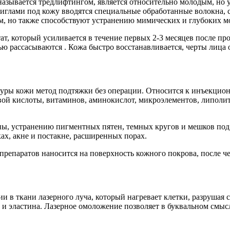
называется тредлифтингом, является относительно молодым, но
иглами под кожу вводятся специальные обработанные волокна, 
, но также способствуют устранению мимических и глубоких мо
т, который усиливается в течение первых 2-3 месяцев после п
ью рассасываются . Кожа быстро восстанавливается, черты лица
уры кожи метод подтяжки без операции. Относится к инъекцион
ой кислоты, витаминов, аминокислот, микроэлементов, липолити
ы, устранению пигментных пятен, темных кругов и мешков под 
ах, акне и постакне, расширенных порах.
препаратов наносится на поверхность кожного покрова, после че
в ткани лазерного луча, который нагревает клетки, разрушая с
а и эластина. Лазерное омоложение позволяет в буквальном см