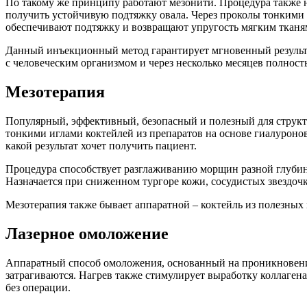
По такому же принципу работают мезонити. Процедура также 
получить устойчивую подтяжку овала. Через проколы тонкими 
обеспечивают подтяжку и возвращают упругость мягким тканям
Данный инъекционный метод гарантирует мгновенный результа
с человеческим организмом и через несколько месяцев полност
Мезотерапия
Популярный, эффективный, безопасный и полезный для структ
тонкими иглами коктейлей из препаратов на основе гиалуронов
какой результат хочет получить пациент.
Процедура способствует разглаживанию морщин разной глубин
Назначается при сниженном тургоре кожи, сосудистых звездочк
Мезотерапия также бывает аппаратной – коктейль из полезных 
Лазерное омоложение
Аппаратный способ омоложения, основанный на проникновении 
затрагиваются. Нагрев также стимулирует выработку коллаген
без операции.